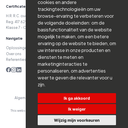
cookies en andere
Certificaten
trackingtechnologieën om uw
browse-ervaring te verbeteren voor
H.R. R.C. oud. 24.151
Reg. 417.629.738-06.16.03
de volgende doeleinden:
om de
Klasse 7 - Cat.D4 - Klasse 7 - Cat.D5
basisfunctionaliteit van de website
mogelijk te maken
,
om een betere
Navigatie
ervaring op de website te bieden
,
om
Oplossingen
Jobs
uw interesse in onze producten en
Over ons
Nieuws
diensten te meten en
Referenties
Contact
marketinginteracties te
personaliseren
,
om advertenties
weer te geven die relevanter voor u
zijn
.
Ik ga akkoord
Algemene voorwaarden
Privacybeleid
Website by Branderij
Ik weiger
This website is developed with the support of:
Wijzig mijn voorkeuren