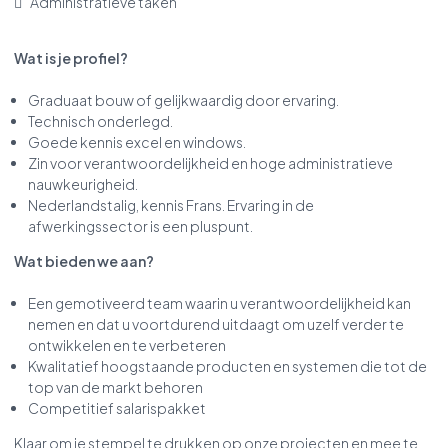
 Administratieve taken
Wat is je profiel?
Graduaat bouw of gelijkwaardig door ervaring.
Technisch onderlegd.
Goede kennis excel en windows.
Zin voor verantwoordelijkheid en hoge administratieve
nauwkeurigheid.
Nederlandstalig, kennis Frans. Ervaring in de
afwerkingssector is een pluspunt.
Wat bieden we aan?
Een gemotiveerd team waarin u verantwoordelijkheid kan
nemen en dat u voortdurend uitdaagt om uzelf verder te
ontwikkelen en te verbeteren
Kwalitatief hoogstaande producten en systemen die tot de
top van de markt behoren
Competitief salarispakket
Klaar om je stempel te drukken op onze projecten en mee te