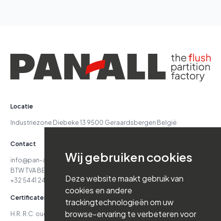
Locatie
Industriezone Diebeke 13 9500 Geraardsbergen België
Contact
Wij gebruiken cookies
info@pan-all.be
BTW TVA BE 417.629.738
Deze website maakt gebruik van
+32 54 41 24 71
cookies en andere
Certificaten
trackingtechnologieën om uw
browse-ervaring te verbeteren voor
H.R. R.C. oud. 24.151